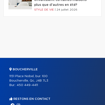
envahissent certaines maisons
plus que d'autres en été?
STYLE DE VIE
|
24 juillet 2026
BOUCHERVILLE
1151 Place Nobel, bur. 100
Boucherville, Qc, J4B 7L3
Bur.:
450 449-4411
RESTONS EN CONTACT