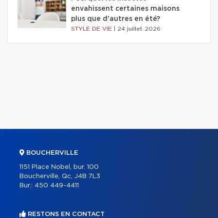
envahissent certaines maisons
plus que d'autres en été?
STYLE DE VIE
|
24 juillet 2026
BOUCHERVILLE
1151 Place Nobel, bur. 100
Boucherville, Qc, J4B 7L3
Bur.:
450 449-4411
RESTONS EN CONTACT