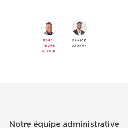
font de lui un allié indispensable lorsque vient
le temps de vendre, d’acheter ou même
d’investir dans une propriété. C’est une
référence dans le domaine, que ce soit lors de
conférences pour les premiers acheteurs ou
MARC-
DANICK
d’évènements municipaux, son soutien
ANDRÉ
GAGNON
LAVOIE
constant est reconnu auprès de son
entourage, clients et amis. Pour des conseils
et un accompagnement judicieux, vous serez
entre bonnes mains !
Notre équipe administrative