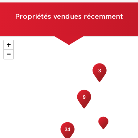
Propriétés vendues récemment
+
−
3
9
34